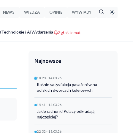
NEWS
WIEDZA
OPINIE
WYWIADY
g
Technologie i AI
Wydarzenia
Zgłoś temat
Najnowsze
18:20 - 14.03.26
Rośnie satysfakcja pasażerów na
polskich dworcach kolejowych
15:41 - 14.03.26
Jakie rachunki Polacy odkładają
najczęściej?
22:32 - 13.03.26