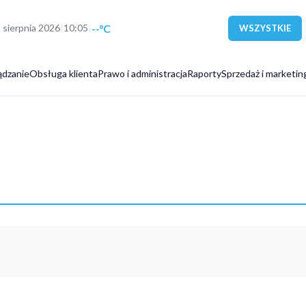
--°C
9 sierpnia 2026
|
10:05
|
WSZYSTKIE
ądzanie
Obsługa klienta
Prawo i administracja
Raporty
Sprzedaż i marketin