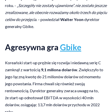
roku. - „
Szczegóły nie zostały ujawnione”. nie zostało jeszcze
zrealizowane, ale obecnie rozważamy około trzech do pięciu
celów do przejęcia
. – powiedział
Walter Yoon
dyrektor
generalny Gbike.
Agresywna gra
Gbike
Koreański start-up prężnie się rozwija i niedawną serię C
zamknął z wartością
9,1 miliona dolarów
. Zwiększyło to
jego łączną kwotę do 21 milionów dolarów od momentu
jego powstania. Firma chwali się również swoją
rentownością. Dyrektor generalny zwraca uwagę na to,
że start-up odnotował EBITDA w wysokości 40 mln
dolarów, osiągając 13,7 mln dolarów przychodu w 2022
roku.