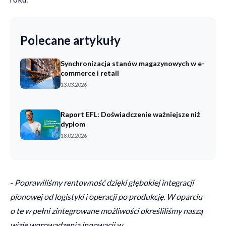
Polecane artykuły
Synchronizacja stanów magazynowych w e-
commerce i retail
13.03.2026
Raport EFL: Doświadczenie ważniejsze niż
dyplom
18.02.2026
-
Poprawiliśmy rentowność dzięki głębokiej integracji
pionowej od logistyki i operacji po produkcję. W oparciu
o te w pełni zintegrowane możliwości określiliśmy naszą
wizję wprowadzenia innowacji w