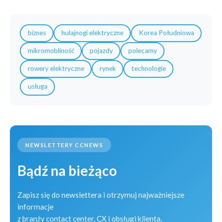
biznes
hulajnogi elektryczne
Korea Południowa
mikromobliność
pojazdy
polecamy
rowery elektryczne
rynek
technologie
usługa
NEWSLETTERY CCNEWS
Bądź na bieżąco
Zapisz się do newslettera i otrzymuj najważniejsze
informacje
z branży contact center, CX i obsługi klienta.