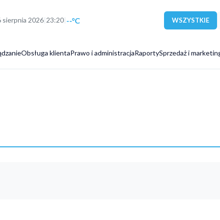
--°C
6 sierpnia 2026
|
23:20
|
WSZYSTKIE
ądzanie
Obsługa klienta
Prawo i administracja
Raporty
Sprzedaż i marketin