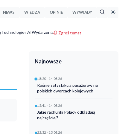
NEWS
WIEDZA
OPINIE
WYWIADY
g
Technologie i AI
Wydarzenia
Zgłoś temat
Najnowsze
18:20 - 14.03.26
Rośnie satysfakcja pasażerów na
polskich dworcach kolejowych
15:41 - 14.03.26
Jakie rachunki Polacy odkładają
najczęściej?
22:32 - 13.03.26