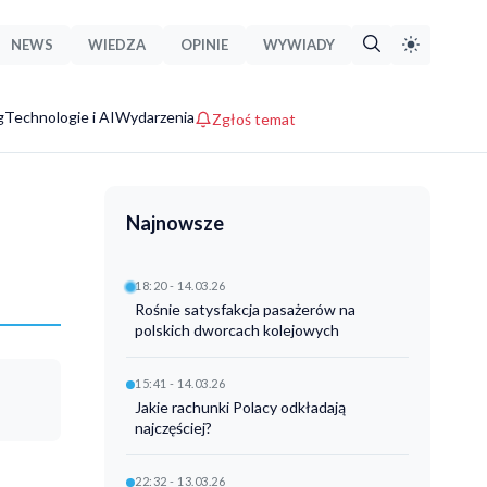
NEWS
WIEDZA
OPINIE
WYWIADY
g
Technologie i AI
Wydarzenia
Zgłoś temat
Najnowsze
18:20 - 14.03.26
Rośnie satysfakcja pasażerów na
polskich dworcach kolejowych
15:41 - 14.03.26
Jakie rachunki Polacy odkładają
najczęściej?
22:32 - 13.03.26