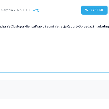
--°C
9 sierpnia 2026
|
10:05
|
WSZYSTKIE
ądzanie
Obsługa klienta
Prawo i administracja
Raporty
Sprzedaż i marketin