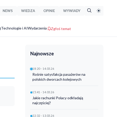
NEWS
WIEDZA
OPINIE
WYWIADY
g
Technologie i AI
Wydarzenia
Zgłoś temat
Najnowsze
18:20 - 14.03.26
Rośnie satysfakcja pasażerów na
polskich dworcach kolejowych
15:41 - 14.03.26
Jakie rachunki Polacy odkładają
najczęściej?
22:32 - 13.03.26