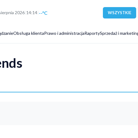
--°C
 sierpnia 2026
|
14:14
|
WSZYSTKIE
ądzanie
Obsługa klienta
Prawo i administracja
Raporty
Sprzedaż i marketin
ends